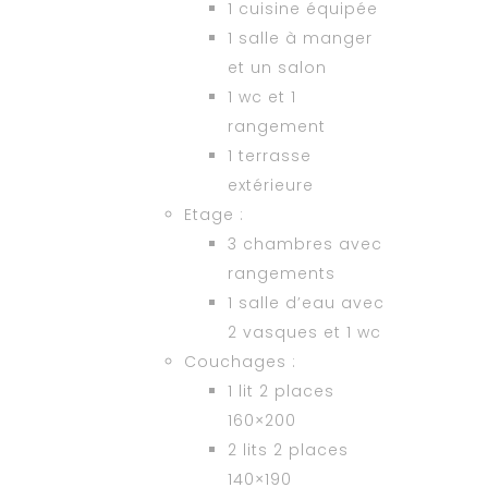
1 cuisine équipée
1 salle à manger
et un salon
1 wc et 1
rangement
1 terrasse
extérieure
Etage :
3 chambres avec
rangements
1 salle d’eau avec
2 vasques et 1 wc
Couchages :
1 lit 2 places
160×200
2 lits 2 places
140×190